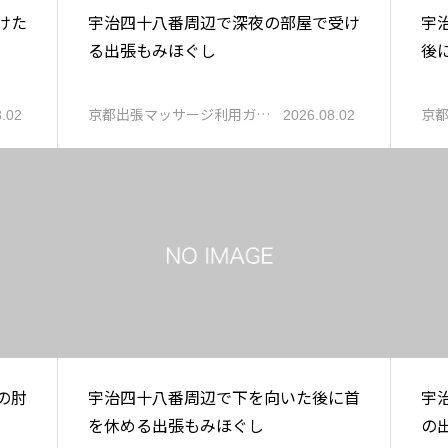
けた
宇治四十八番周辺で深夜の部屋で受け
宇
る出張もみほぐし
後
京都出張マッサージ利用ガ…
京
8.02
2026.08.02
の肘
宇治四十八番周辺で下を向いた後に首
宇
を休める出張もみほぐし
の