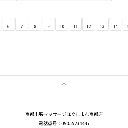
6
7
8
9
10
11
12
13
14
京都出張マッサージほぐしまん京都店
電話番号：‭09055234447