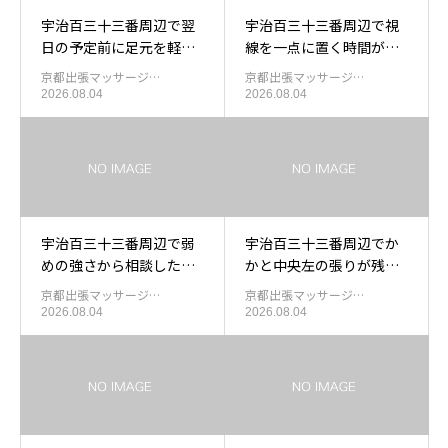
宇治百三十三番周辺で翌
宇治百三十三番周辺で視
日の予定前に足元を軽く
線を一点に置く時間が長
したい日の出張もみほぐ
くなったあと肩内右下を
京都出張マッサージ…
京都出張マッサージ…
し
休める出張マッサージ
2026.08.04
2026.08.04
宇治百三十三番周辺で弱
宇治百三十三番周辺でか
めの強さから相談したい
かと中央左の張りが残っ
方の出張もみほぐし
た日の足裏を休める出張
京都出張マッサージ…
京都出張マッサージ…
もみほぐし
2026.08.04
2026.08.04