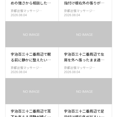
めの強さから相談したい
指付け根右外の張りが残
方の出張もみほぐし
った日の足裏を休める出
京都出張マッサージ…
京都出張マッサージ…
張もみほぐし
2026.08.04
2026.08.04
宇治百三十二番周辺で眠
宇治百三十二番周辺で左
る前に静かに整えたい日
肩を外へ張ったまま過ご
の出張もみほぐし
したあと肩外左中を休め
京都出張マッサージ…
京都出張マッサージ…
る出張もみほぐし
2026.08.04
2026.08.04
宇治百三十二番周辺で耳
宇治百三十二番周辺で足
下を支える姿勢が続く時
指付け根右外がだるい日