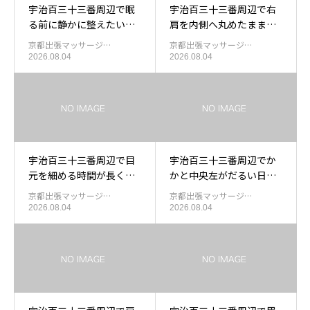
宇治百三十三番周辺で眠
宇治百三十三番周辺で右
る前に静かに整えたい日
肩を内側へ丸めたまま過
の出張もみほぐし
ごしたあと肩内右下を休
京都出張マッサージ…
京都出張マッサージ…
める出張もみほぐし
2026.08.04
2026.08.04
宇治百三十三番周辺で目
宇治百三十三番周辺でか
元を細める時間が長くな
かと中央左がだるい日の
ったあと眉尻まわりを休
出張もみほぐし
京都出張マッサージ…
京都出張マッサージ…
める出張マッサージ
2026.08.04
2026.08.04