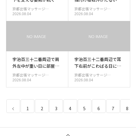
間が長くなったあと耳下
の出張もみほぐし
京都出張マッサージ…
京都出張マッサージ…
まわりを休める出張マッ
2026.08.04
2026.08.04
サージ
宇治百三十二番周辺で肩
宇治百三十二番周辺で耳
外左中が重い日に部屋で
下右前がこわばる日に出
受ける出張もみほぐし
張もみほぐしを使う目安
京都出張マッサージ…
京都出張マッサージ…
2026.08.04
2026.08.04
1
2
3
4
5
6
7
8