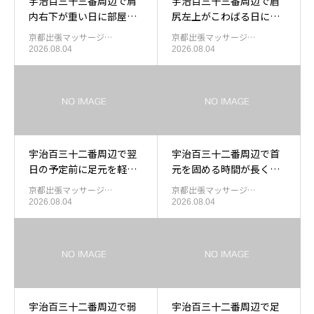
宇治百三十三番周辺で肩
宇治百三十三番周辺で眉
内右下が重い日に部屋で
尻左上がこわばる日に出
受ける出張もみほぐし
張もみほぐしを使う目安
京都出張マッサージ…
京都出張マッサージ…
2026.08.04
2026.08.04
宇治百三十二番周辺で翌
宇治百三十二番周辺で首
日の予定前に足元を軽く
元を固める時間が長くな
したい日の出張もみほぐ
ったあと肩外左中を休め
京都出張マッサージ…
京都出張マッサージ…
し
る出張マッサージ
2026.08.04
2026.08.04
宇治百三十二番周辺で弱
宇治百三十二番周辺で足