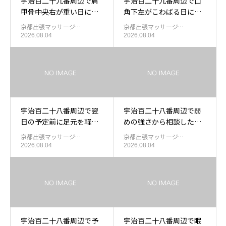
宇治百二十九番周辺で肩
宇治百二十九番周辺で口
甲骨中央右が重い日に部
角下左がこわばる日に出
屋で受ける出張もみほぐ
張もみほぐしを使う目安
京都出張マッサージ…
京都出張マッサージ…
し
2026.08.04
2026.08.04
宇治百二十八番周辺で翌
宇治百二十八番周辺で弱
日の予定前に足元を軽く
めの強さから相談したい
したい日の出張もみほぐ
方の出張もみほぐし
京都出張マッサージ…
京都出張マッサージ…
し
2026.08.04
2026.08.04
宇治百二十八番周辺で予
宇治百二十八番周辺で眠