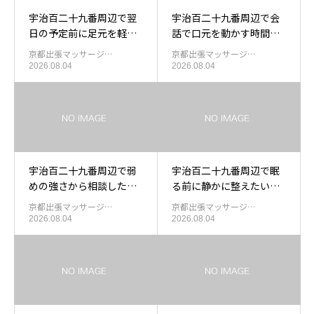
宇治百二十九番周辺で翌
宇治百二十九番周辺で会
日の予定前に足元を軽く
話で口元を動かす時間が
したい日の出張もみほぐ
長くなったあと肩甲骨中
京都出張マッサージ…
京都出張マッサージ…
し
央右を休める出張マッサ
2026.08.04
2026.08.04
ージ
宇治百二十九番周辺で弱
宇治百二十九番周辺で眠
めの強さから相談したい
る前に静かに整えたい日
方の出張もみほぐし
の出張もみほぐし
京都出張マッサージ…
京都出張マッサージ…
2026.08.04
2026.08.04