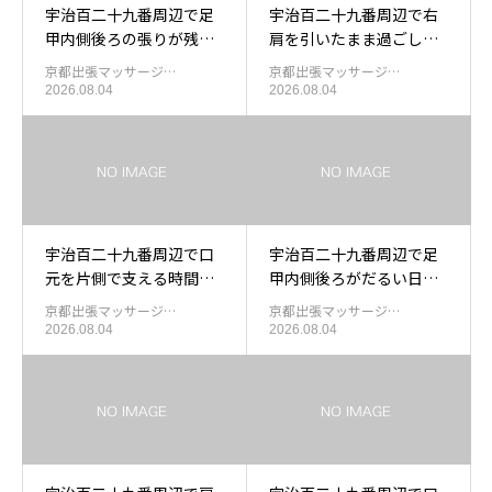
宇治百二十九番周辺で足
宇治百二十九番周辺で右
甲内側後ろの張りが残っ
肩を引いたまま過ごした
た日の足甲を休める出張
あと肩甲骨中央右を休め
京都出張マッサージ…
京都出張マッサージ…
もみほぐし
る出張もみほぐし
2026.08.04
2026.08.04
宇治百二十九番周辺で口
宇治百二十九番周辺で足
元を片側で支える時間が
甲内側後ろがだるい日の
長くなったあと口角まわ
出張もみほぐし
京都出張マッサージ…
京都出張マッサージ…
りを休める出張マッサー
2026.08.04
2026.08.04
ジ