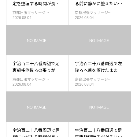
定を整理する時間が長く
る前に静かに整えたい日
なったあと首後ろ左上を
の出張もみほぐし
京都出張マッサージ…
京都出張マッサージ…
休める出張マッサージ
2026.08.04
2026.08.04
宇治百二十八番周辺で足
宇治百二十八番周辺で左
裏親指側後ろの張りが残
後ろへ首を傾けたまま過
った日の足裏を休める出
ごしたあと首後ろ左上を
京都出張マッサージ…
京都出張マッサージ…
張もみほぐし
休める出張もみほぐし
2026.08.04
2026.08.04
宇治百二十八番周辺で眉
宇治百二十八番周辺で足
間に力が入る時間が長く
裏親指側後ろがだるい日