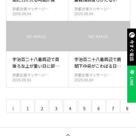
なったあと眉間まわりを
の出張もみほぐし
京都出張マッサージ…
京都出張マッサージ…
休める出張マッサージ
2026.08.04
2026.08.04
今すぐ電話
宇治百二十八番周辺で首
宇治百二十八番周辺で眉
後ろ左上が重い日に部屋
間下中央がこわばる日に
で受ける出張もみほぐし
出張もみほぐしを使う目
京都出張マッサージ…
京都出張マッサージ…
安
LINE
2026.08.04
2026.08.04
1
2
3
4
5
6
7
8