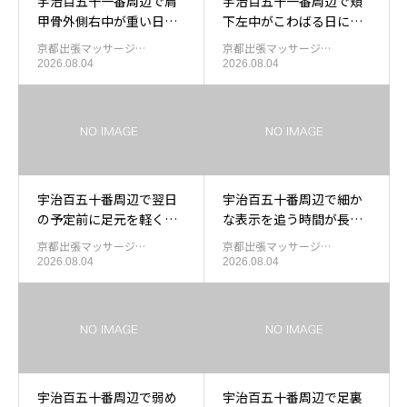
宇治百五十一番周辺で肩
宇治百五十一番周辺で頬
甲骨外側右中が重い日に
下左中がこわばる日に出
部屋で受ける出張もみほ
張もみほぐしを使う目安
京都出張マッサージ…
京都出張マッサージ…
ぐし
2026.08.04
2026.08.04
宇治百五十番周辺で翌日
宇治百五十番周辺で細か
の予定前に足元を軽くし
な表示を追う時間が長く
たい日の出張もみほぐし
なったあと肩下右中を休
京都出張マッサージ…
京都出張マッサージ…
める出張マッサージ
2026.08.04
2026.08.04
宇治百五十番周辺で弱め
宇治百五十番周辺で足裏