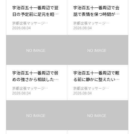
宇治百五十一番周辺で翌
宇治百五十一番周辺で会
日の予定前に足元を軽く
話で表情を保つ時間が長
したい日の出張もみほぐ
くなったあと肩甲骨外側
京都出張マッサージ…
京都出張マッサージ…
し
右中を休める出張マッサ
2026.08.04
2026.08.04
ージ
宇治百五十一番周辺で弱
宇治百五十一番周辺で眠
めの強さから相談したい
る前に静かに整えたい日
方の出張もみほぐし
の出張もみほぐし
京都出張マッサージ…
京都出張マッサージ…
2026.08.04
2026.08.04