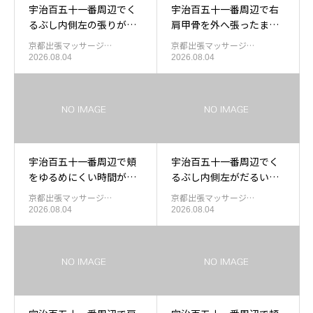
宇治百五十一番周辺でく
宇治百五十一番周辺で右
るぶし内側左の張りが残
肩甲骨を外へ張ったまま
った日の足裏を休める出
過ごしたあと肩甲骨外側
京都出張マッサージ…
京都出張マッサージ…
張もみほぐし
右中を休める出張もみほ
2026.08.04
2026.08.04
ぐし
宇治百五十一番周辺で頬
宇治百五十一番周辺でく
をゆるめにくい時間が長
るぶし内側左がだるい日
くなったあと頬下まわり
の出張もみほぐし
京都出張マッサージ…
京都出張マッサージ…
を休める出張マッサージ
2026.08.04
2026.08.04