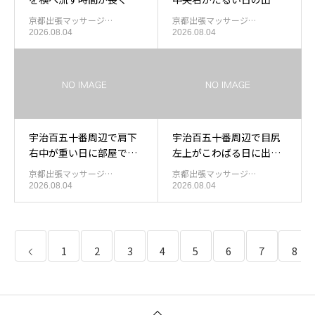
ったあと目尻まわりを休
もみほぐし
京都出張マッサージ…
京都出張マッサージ…
める出張マッサージ
2026.08.04
2026.08.04
宇治百五十番周辺で肩下
宇治百五十番周辺で目尻
右中が重い日に部屋で受
左上がこわばる日に出張
ける出張もみほぐし
もみほぐしを使う目安
京都出張マッサージ…
京都出張マッサージ…
2026.08.04
2026.08.04
1
2
3
4
5
6
7
8