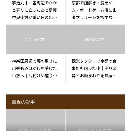
宇治九十一番周辺でかか
京都で謎解き・脱出ゲー
と寄りに立ったあと足裏
ム・ボードゲーム後に出
中央後方が重い日の出張
張マッサージを探すなら
もみほぐし
ほぐしまん京都店へ
神楽田周辺で腰の重さに
観光タクシーで京都の食
出張もみほぐしを受けた
事処も回った後｜座り姿
い方へ｜片付けや座り姿
勢とお腹まわりを無理な
勢の後に
く休める
最近の記事