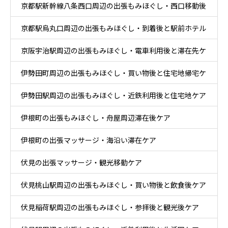
京都駅新幹線八条西口周辺の出張もみほぐし・西口移動後
テル休息ケア
京都駅烏丸口周辺の出張もみほぐし・到着後と駅前ホテル
とホテル休息ケア
京阪宇治駅周辺の出張もみほぐし・電車利用後と滞在先ケ
ケア
伊勢田町周辺の出張もみほぐし・買い物後と住宅地帰宅ケ
ア
伊勢田駅周辺の出張もみほぐし・近鉄利用後と住宅地ケア
ア
伊根町の出張もみほぐし・舟屋周辺滞在後ケア
伊根町の出張マッサージ・海沿い滞在ケア
伏見の出張マッサージ・観光移動ケア
伏見桃山駅周辺の出張もみほぐし・買い物後と飲食後ケア
伏見稲荷駅周辺の出張もみほぐし・参拝後と観光後ケア