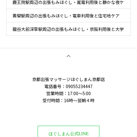
鹿王院駅周辺の出張もみほぐし・嵐電利用後と静かな夜ケ
黄檗駅周辺の出張もみほぐし・電車利用後と住宅地ケア
ア
龍谷大前深草駅周辺の出張もみほぐし・京阪利用後と大学
周辺移動ケア
京都出張マッサージほぐしまん京都店
電話番号：‭09055234447
営業時間：17:00～5:00
受付時間：16時〜翌朝４時
ほぐしまん公式LINE