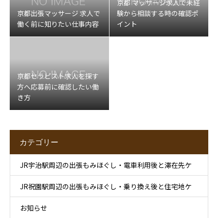
京都 マッサージ求人で未経
京都出張マッサージ 求人で
験から相談する時の確認ポ
働く前に知りたい仕事内容
イント
京都セラピスト求人を探す
方へ応募前に確認したい働
き方
カテゴリー
JR宇治駅周辺の出張もみほぐし・電車利用後と滞在先ケ
JR祝園駅周辺の出張もみほぐし・乗り換え後と住宅地ケ
ア
お知らせ
ア