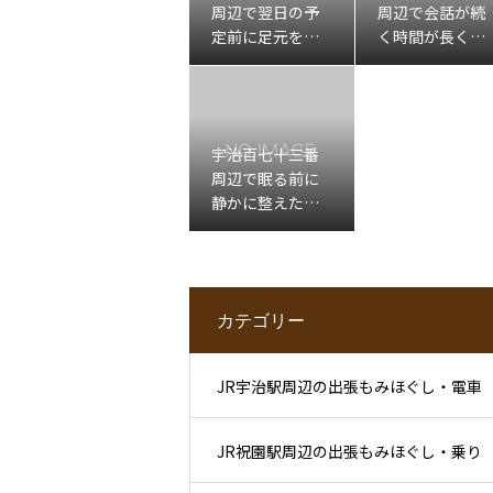
周辺で翌日の予
周辺で会話が続
定前に足元を軽
く時間が長くな
くしたい日の出
ったあと肩先左
張もみほぐし
下を休める出張
マッサージ
宇治百七十三番
周辺で眠る前に
静かに整えたい
日の出張もみほ
ぐし
カテゴリー
JR宇治駅周辺の出張もみほぐし・電車
JR祝園駅周辺の出張もみほぐし・乗り
利用後と滞在先ケア