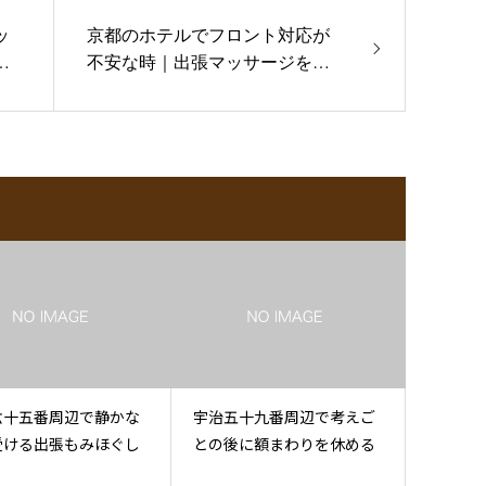
ッ
京都のホテルでフロント対応が
屋
不安な時｜出張マッサージを呼
ぶ前に確認したいこと
六十五番周辺で静かな
宇治五十九番周辺で考えご
受ける出張もみほぐし
との後に額まわりを休める