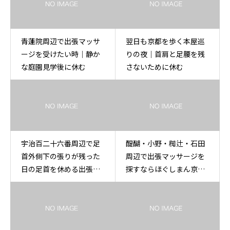
青蓮院周辺で出張マッサ
翌日も京都を歩く本屋巡
ージを受けたい時｜静か
りの夜｜首肩と足腰を残
な庭園見学後に休む
さないために休む
宇治百二十六番周辺で足
醍醐・小野・椥辻・石田
首外側下の張りが残った
周辺で出張マッサージを
日の足首を休める出張も
探すならほぐしまん京都
みほぐし
店へ