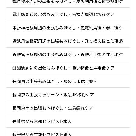
観月橋駅周辺の出張もみほぐし・京阪利用後と徒歩移動ケ
蹴上駅周辺の出張もみほぐし・南禅寺周辺と坂道ケア
ア
車折神社駅周辺の出張もみほぐし・嵐電利用後と参拝後ケ
近鉄丹波橋駅周辺の出張もみほぐし・乗り換え後と仕事帰
ア
近鉄宮津駅周辺の出張もみほぐし・近鉄利用後と住宅地ケ
りケア
醍醐駅周辺の出張もみほぐし・買い物後と用事後ケア
ア
長岡京の出張もみほぐし・服のまま休む案内
長岡京の出張マッサージ・阪急JR移動ケア
長岡京市の出張もみほぐし・生活疲れケア
長崎県から京都セラピスト求人
長野県から京都セラピスト求人