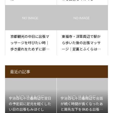
京都観光の中日に出張マ
東福寺・深草周辺で駅か
ッサージを呼びたい時｜
ら歩いた後の出張マッサ
歩き疲れをためずに部屋
ージ｜足裏とふくらはぎ
で休む
を休める
最近の記事
宇治百七十三番周辺で翌日
宇治百七十三番周辺で会話
の予定前に足元を軽くした
が続く時間が長くなったあ
い日の出張もみほぐし
と肩先左下を休める出張マ