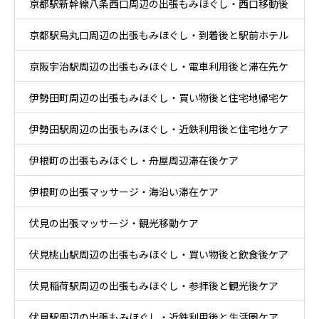
京都駅新幹線八条西口周辺の出張もみほぐし・西口移動後
テル休息ケア
京都駅烏丸口周辺の出張もみほぐし・到着後と駅前ホテル
とホテル休息ケア
京阪宇治駅周辺の出張もみほぐし・電車利用後と滞在先ケ
ケア
伊勢田町周辺の出張もみほぐし・買い物後と住宅地帰宅ケ
ア
伊勢田駅周辺の出張もみほぐし・近鉄利用後と住宅地ケア
ア
伊根町の出張もみほぐし・舟屋周辺滞在後ケア
伊根町の出張マッサージ・海沿い滞在ケア
伏見の出張マッサージ・観光移動ケア
伏見桃山駅周辺の出張もみほぐし・買い物後と飲食後ケア
伏見稲荷駅周辺の出張もみほぐし・参拝後と観光後ケア
伏見駅周辺の出張もみほぐし・近鉄利用後と生活圏ケア