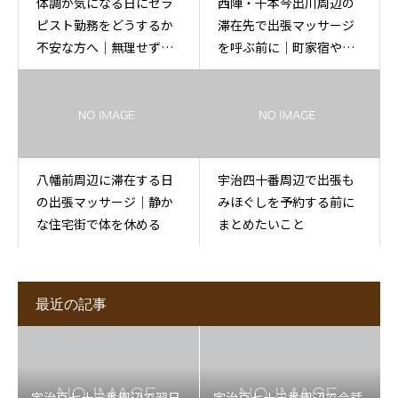
体調が気になる日にセラ
西陣・千本今出川周辺の
ピスト勤務をどうするか
滞在先で出張マッサージ
不安な方へ｜無理せず相
を呼ぶ前に｜町家宿や住
談する考え方
宅街での場所の伝え方
八幡前周辺に滞在する日
宇治四十番周辺で出張も
の出張マッサージ｜静か
みほぐしを予約する前に
な住宅街で体を休める
まとめたいこと
最近の記事
宇治百七十三番周辺で翌日
宇治百七十三番周辺で会話