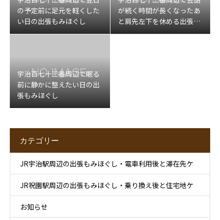
の予定前に足元を軽くした
が続く時間が長くなったあ
い日の出張もみほぐし
と肩先左下を休める出張マ
ッサージ
宇治百七十三番周辺で眠る
前に静かに整えたい日の出
張もみほぐし
カテゴリー
JR宇治駅周辺の出張もみほぐし・電車利用後と滞在先ケ
JR祝園駅周辺の出張もみほぐし・乗り換え後と住宅地ケ
ア
お知らせ
ア