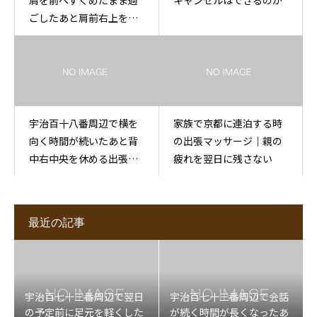
肩を前へすくめたまま過
キャンセルはできるのか
ごしたあと肩前右上を休
める出張もみほぐし
宇治百十八番周辺で横を
家族で京都に連泊する時
向く時間が続いたあと背
の出張マッサージ｜親の
中右中央を休める出張マ
疲れを翌日に残さない
ッサージ
最近の記事
宇治百七十三番周辺で翌日
宇治百七十三番周辺で会話
の予定前に足元を軽くした
が続く時間が長くなったあ