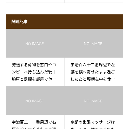
関連記事
発送する荷物を窓口やコ
宇治百六十二番周辺で左
ンビニへ持ち込んだ後｜
腰を横へ寄せたまま過ご
腕肩と足腰を部屋で休め
したあと腰横左中を休め
る
る出張もみほぐし
宇治百三十一番周辺で右
京都の出張マッサージは