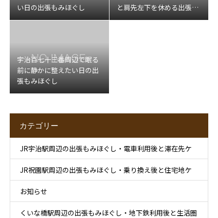
い日の出張もみほぐし
と肩先左下を休める出張マ
ッサージ
宇治百七十三番周辺で眠る
前に静かに整えたい日の出
張もみほぐし
カテゴリー
JR宇治駅周辺の出張もみほぐし・電車利用後と滞在先ケ
JR祝園駅周辺の出張もみほぐし・乗り換え後と住宅地ケ
ア
お知らせ
ア
くいな橋駅周辺の出張もみほぐし・地下鉄利用後と生活圏