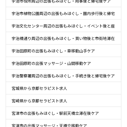
宇治市役所周辺の出張もみほぐし・用事後と帰宅後ケア
宇治市植物公園周辺の出張もみほぐし・園内歩行後と帰宅
宇治文化センター周辺の出張もみほぐし・イベント後と座
後ケア
宇治橋通り周辺の出張もみほぐし・買い物後と市街地滞在
り時間ケア
宇治田原町の出張もみほぐし・車移動山手ケア
ケア
宇治田原町の出張マッサージ・山間移動ケア
宇治警察署周辺の出張もみほぐし・手続き後と帰宅後ケア
宮城県から京都セラピスト求人
宮崎県から京都セラピスト求人
宮津市の出張もみほぐし・駅前天橋立滞在後ケア
宮津市の出張マッサージ・天橋立移動ケア