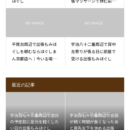
ほぐし
張マッサージで休む前に
伝えること
平尾台周辺で出張もみほ
宇治八十二番周辺で背中
ぐしを頼むならほぐしま
左寄りが張る日に部屋で
ん京都店へ｜今いる場所
受ける出張もみほぐし
から相談
最近の記事
宇治百七十三番周辺で翌日
宇治百七十三番周辺で会話
の予定前に足元を軽くした
が続く時間が長くなったあ
い日の出張もみほぐし
と肩先左下を休める出張マ