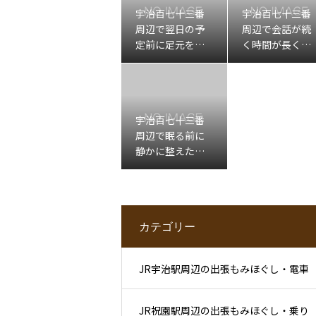
宇治百七十三番
宇治百七十三番
周辺で翌日の予
周辺で会話が続
定前に足元を軽
く時間が長くな
くしたい日の出
ったあと肩先左
張もみほぐし
下を休める出張
マッサージ
宇治百七十三番
周辺で眠る前に
静かに整えたい
日の出張もみほ
ぐし
カテゴリー
JR宇治駅周辺の出張もみほぐし・電車
JR祝園駅周辺の出張もみほぐし・乗り
利用後と滞在先ケア