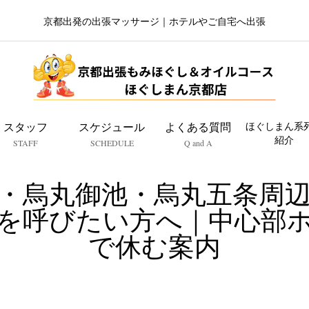
京都出発の出張マッサージ｜ホテルやご自宅へ出張
スタッフ
スケジュール
よくある質問
ほぐしまん系
紹介
STAFF
SCHEDULE
Q and A
・烏丸御池・烏丸五条周
を呼びたい方へ｜中心部
で休む案内