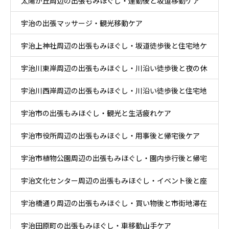
太陽が丘周辺の出張もみほぐし・運動後と坂道移動ケア
ケア
宇治の出張マッサージ・観光移動ケア
宇治上神社周辺の出張もみほぐし・坂道徒歩後と住宅地ケ
宇治川東岸周辺の出張もみほぐし・川沿い徒歩後と夜の休
ア
宇治川西岸周辺の出張もみほぐし・川沿い徒歩後と住宅地
息ケア
宇治市の出張もみほぐし・観光と生活疲れケア
帰宅ケア
宇治市役所周辺の出張もみほぐし・用事後と帰宅後ケア
宇治市植物公園周辺の出張もみほぐし・園内歩行後と帰宅
宇治文化センター周辺の出張もみほぐし・イベント後と座
後ケア
宇治橋通り周辺の出張もみほぐし・買い物後と市街地滞在
り時間ケア
宇治田原町の出張もみほぐし・車移動山手ケア
ケア