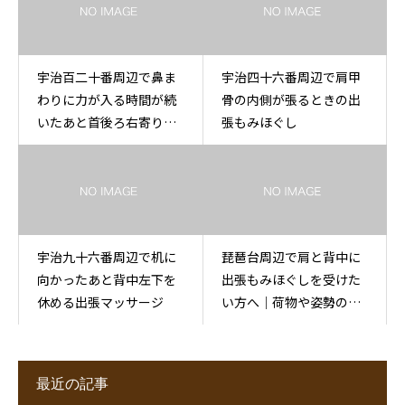
宇治百二十番周辺で鼻ま
宇治四十六番周辺で肩甲
わりに力が入る時間が続
骨の内側が張るときの出
いたあと首後ろ右寄りを
張もみほぐし
休める出張マッサージ
宇治九十六番周辺で机に
琵琶台周辺で肩と背中に
向かったあと背中左下を
出張もみほぐしを受けた
休める出張マッサージ
い方へ｜荷物や姿勢の後
に
最近の記事