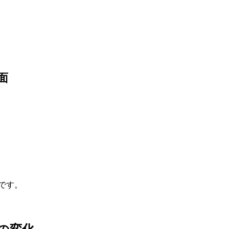
合
面
です。
の変化