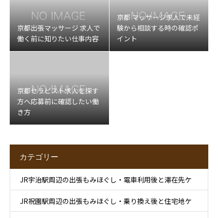
京都 マッサージ求人で未経
京都出張マッサージ 求人で
験から相談する時の確認ポ
働く前に知りたい仕事内容
イント
京都セラピスト求人を探す
方へ応募前に確認したい働
き方
カテゴリー
JR宇治駅周辺の出張もみほぐし・電車利用後と滞在先ケ
JR祝園駅周辺の出張もみほぐし・乗り換え後と住宅地ケ
ア