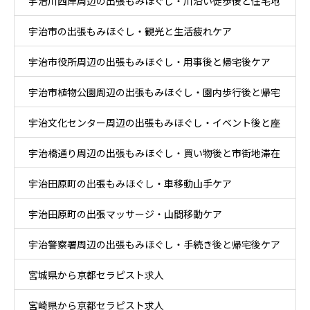
宇治川西岸周辺の出張もみほぐし・川沿い徒歩後と住宅地
息ケア
宇治市の出張もみほぐし・観光と生活疲れケア
帰宅ケア
宇治市役所周辺の出張もみほぐし・用事後と帰宅後ケア
宇治市植物公園周辺の出張もみほぐし・園内歩行後と帰宅
宇治文化センター周辺の出張もみほぐし・イベント後と座
後ケア
宇治橋通り周辺の出張もみほぐし・買い物後と市街地滞在
り時間ケア
宇治田原町の出張もみほぐし・車移動山手ケア
ケア
宇治田原町の出張マッサージ・山間移動ケア
宇治警察署周辺の出張もみほぐし・手続き後と帰宅後ケア
宮城県から京都セラピスト求人
宮崎県から京都セラピスト求人