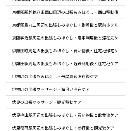
京都駅新幹線八条西口周辺の出張もみほぐし・西口移動後
テル休息ケア
京都駅烏丸口周辺の出張もみほぐし・到着後と駅前ホテル
とホテル休息ケア
京阪宇治駅周辺の出張もみほぐし・電車利用後と滞在先ケ
ケア
伊勢田町周辺の出張もみほぐし・買い物後と住宅地帰宅ケ
ア
伊勢田駅周辺の出張もみほぐし・近鉄利用後と住宅地ケア
ア
伊根町の出張もみほぐし・舟屋周辺滞在後ケア
伊根町の出張マッサージ・海沿い滞在ケア
伏見の出張マッサージ・観光移動ケア
伏見桃山駅周辺の出張もみほぐし・買い物後と飲食後ケア
伏見稲荷駅周辺の出張もみほぐし・参拝後と観光後ケア