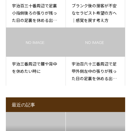
宇治百三十番周辺で足裏
ブランク後の接客が不安
小指側後ろの張りが残っ
なセラピスト希望の方へ
た日の足裏を休める出張
｜感覚を戻す考え方
もみほぐし
宇治三番周辺で腰や背中
宇治百六十三番周辺で足
を休めたい時に
甲外側左中の張りが残っ
た日の足裏を休める出張
もみほぐし
最近の記事