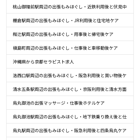
桃山御陵前駅周辺の出張もみほぐし・近鉄利用後と伏見中
ア
棚倉駅周辺の出張もみほぐし・JR利用後と住宅地ケア
心部ケア
椥辻駅周辺の出張もみほぐし・用事後と帰宅後ケア
槇島町周辺の出張もみほぐし・仕事後と車移動後ケア
沖縄県から京都セラピスト求人
洛西口駅周辺の出張もみほぐし・阪急利用後と買い物後ケ
清水五条駅周辺の出張もみほぐし・京阪利用後と清水方面
ア
烏丸御池の出張マッサージ・仕事後ホテルケア
散策ケア
烏丸御池駅周辺の出張もみほぐし・地下鉄乗り換え後と仕
烏丸駅周辺の出張もみほぐし・阪急利用後と四条烏丸ケア
事帰りケア