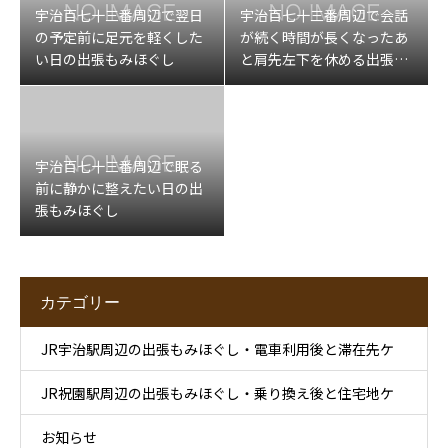
宇治百七十三番周辺で翌日
宇治百七十三番周辺で会話
の予定前に足元を軽くした
が続く時間が長くなったあ
い日の出張もみほぐし
と肩先左下を休める出張マ
ッサージ
宇治百七十三番周辺で眠る
前に静かに整えたい日の出
張もみほぐし
カテゴリー
JR宇治駅周辺の出張もみほぐし・電車利用後と滞在先ケ
JR祝園駅周辺の出張もみほぐし・乗り換え後と住宅地ケ
ア
お知らせ
ア