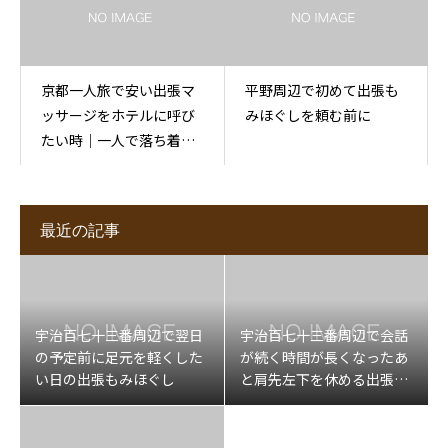
京都一人旅で安い出張マ
平野周辺で初めて出張も
ッサージをホテルに呼び
みほぐしを頼む前に
たい時｜一人で落ち着い
て受ける
最近の記事
宇治百七十三番周辺で翌日
宇治百七十三番周辺で会話
の予定前に足元を軽くした
が続く時間が長くなったあ
い日の出張もみほぐし
と肩先左下を休める出張マ
ッサージ