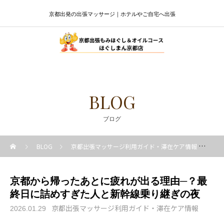
京都出発の出張マッサージ｜ホテルやご自宅へ出張
BLOG
ブログ
BLOG
京都出張マッサージ利用ガイド・滞在ケア情報
京
京都から帰ったあとに疲れが出る理由─？最
終日に詰めすぎた人と新幹線乗り継ぎの夜
京都出張マッサージ利用ガイド・滞在ケア情報
2026.01.29