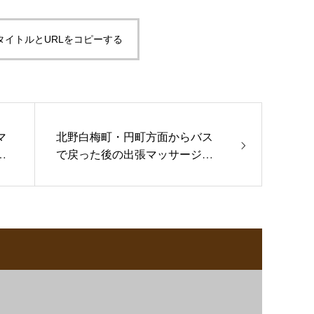
タイトルとURLをコピーする
マ
北野白梅町・円町方面からバス
れ
で戻った後の出張マッサージ｜
立ち移動の疲れを休める