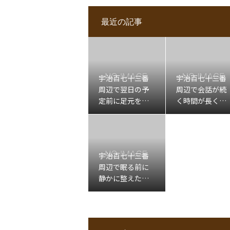
最近の記事
宇治百七十三番
宇治百七十三番
周辺で翌日の予
周辺で会話が続
定前に足元を軽
く時間が長くな
くしたい日の出
ったあと肩先左
張もみほぐし
下を休める出張
マッサージ
宇治百七十三番
周辺で眠る前に
静かに整えたい
日の出張もみほ
ぐし