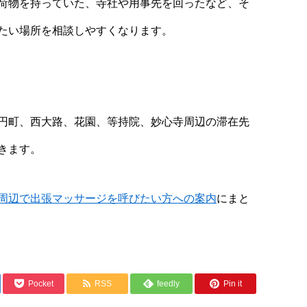
荷物を持っていた、寺社や用事先を回ったなど、そ
たい場所を相談しやすくなります。
円町、西大路、花園、等持院、妙心寺周辺の滞在先
きます。
周辺で出張マッサージを呼びたい方への案内
にまと
Pocket
RSS
feedly
Pin it