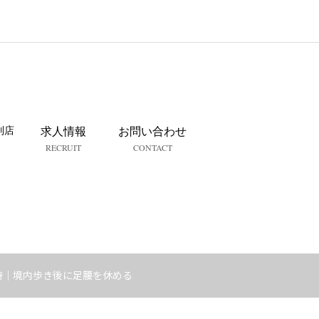
列店
求人情報
お問い合わせ
RECRUIT
CONTACT
時｜境内歩き後に足腰を休める