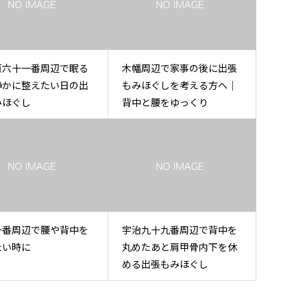
百六十一番周辺で眠る
木幡周辺で家事の後に出張
静かに整えたい日の出
もみほぐしを考える方へ｜
みほぐし
背中と腰をゆっくり
十番周辺で腰や背中を
宇治九十九番周辺で背中を
たい時に
丸めたあと肩甲骨内下を休
める出張もみほぐし