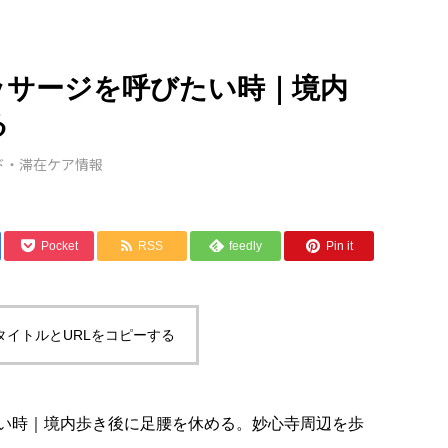
ッサージを呼びたい時｜境内
る
ド・滞在ケア情報
Pocket
RSS
feedly
Pin it
タイトルとURLをコピーする
い時｜境内歩き後に足腰を休める。妙心寺周辺を歩