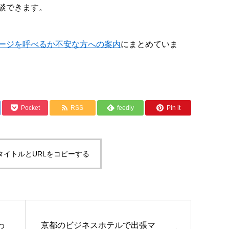
談できます。
ージを呼べるか不安な方への案内
にまとめていま
Pocket
RSS
feedly
Pin it
タイトルとURLをコピーする
わ
京都のビジネスホテルで出張マ