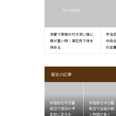
京都で家族の付き添い後に
宇治
肩が重い時｜滞在先で体を
中央
休める
の足
ぐし
最近の記事
宇治百七十三番
宇治百七十三番
周辺で翌日の予
周辺で会話が続
定前に足元を軽
く時間が長くな