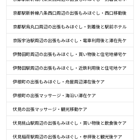
京都駅新幹線八条西口周辺の出張もみほぐし・西口移動後
テル休息ケア
京都駅烏丸口周辺の出張もみほぐし・到着後と駅前ホテル
とホテル休息ケア
京阪宇治駅周辺の出張もみほぐし・電車利用後と滞在先ケ
ケア
伊勢田町周辺の出張もみほぐし・買い物後と住宅地帰宅ケ
ア
伊勢田駅周辺の出張もみほぐし・近鉄利用後と住宅地ケア
ア
伊根町の出張もみほぐし・舟屋周辺滞在後ケア
伊根町の出張マッサージ・海沿い滞在ケア
伏見の出張マッサージ・観光移動ケア
伏見桃山駅周辺の出張もみほぐし・買い物後と飲食後ケア
伏見稲荷駅周辺の出張もみほぐし・参拝後と観光後ケア