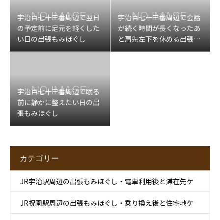
宇治百七十三番周辺で翌日
宇治百七十三番周辺で会話
の予定前に足元を軽くした
が続く時間が長くなったあ
い日の出張もみほぐし
と肩先左下を休める出張マ
ッサージ
宇治百七十三番周辺で眠る
前に静かに整えたい日の出
張もみほぐし
カテゴリー
JR宇治駅周辺の出張もみほぐし・電車利用後と滞在先ケ
JR祝園駅周辺の出張もみほぐし・乗り換え後と住宅地ケ
ア