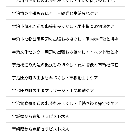
宇治川西岸周辺の出張もみほぐし・川沿い徒歩後と住宅地
息ケア
宇治市の出張もみほぐし・観光と生活疲れケア
帰宅ケア
宇治市役所周辺の出張もみほぐし・用事後と帰宅後ケア
宇治市植物公園周辺の出張もみほぐし・園内歩行後と帰宅
宇治文化センター周辺の出張もみほぐし・イベント後と座
後ケア
宇治橋通り周辺の出張もみほぐし・買い物後と市街地滞在
り時間ケア
宇治田原町の出張もみほぐし・車移動山手ケア
ケア
宇治田原町の出張マッサージ・山間移動ケア
宇治警察署周辺の出張もみほぐし・手続き後と帰宅後ケア
宮城県から京都セラピスト求人
宮崎県から京都セラピスト求人