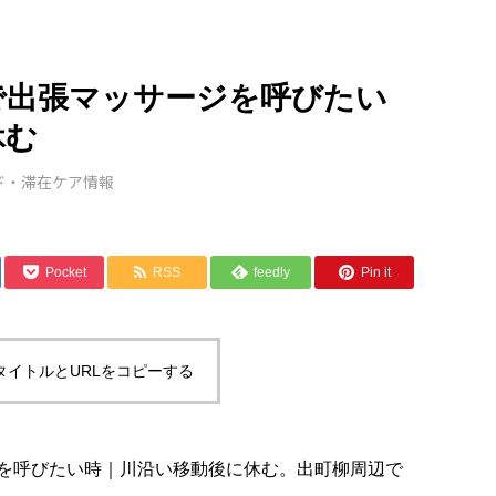
で出張マッサージを呼びたい
休む
ド・滞在ケア情報
Pocket
RSS
feedly
Pin it
タイトルとURLをコピーする
を呼びたい時｜川沿い移動後に休む。出町柳周辺で