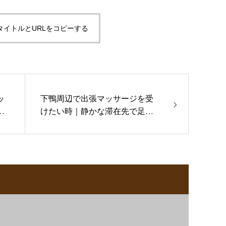
タイトルとURLをコピーする
ッ
下鴨周辺で出張マッサージを受
京
けたい時｜静かな滞在先で足腰
を休める