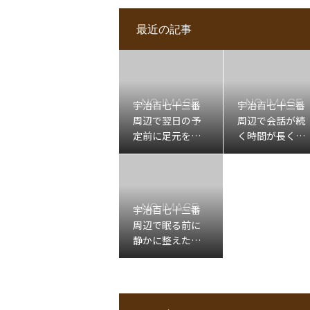
最近の記事
宇治百七十三番
宇治百七十三番
周辺で翌日の予
周辺で会話が続
定前に足元を軽
く時間が長くな
くしたい日の出
ったあと肩先左
張もみほぐし
下を休める出張
マッサージ
宇治百七十三番
周辺で眠る前に
静かに整えたい
日の出張もみほ
ぐし