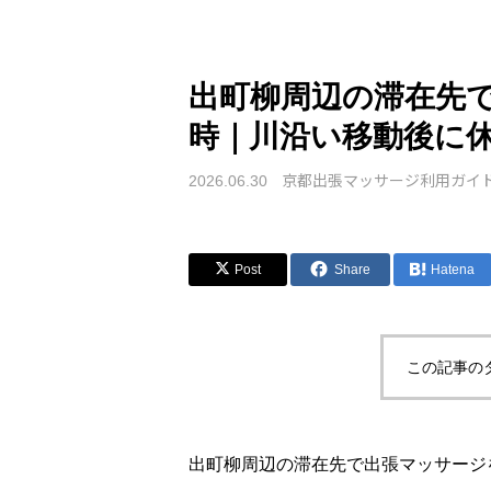
出町柳周辺の滞在先
時｜川沿い移動後に
京都出張マッサージ利用ガイ
2026.06.30
Post
Share
Hatena
この記事の
出町柳周辺の滞在先で出張マッサージ