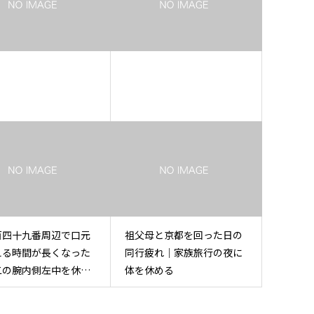
百四十九番周辺で口元
祖父母と京都を回った日の
える時間が長くなった
同行疲れ｜家族旅行の夜に
二の腕内側左中を休め
体を休める
張マッサージ