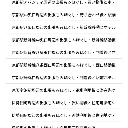
京都駅アバンティ周辺の出張もみほぐし・買い物後とホテ
京都駅中央口周辺の出張もみほぐし・待ち合わせ後と駅構
ル休息ケア
京都駅八条口周辺の出張もみほぐし・新幹線移動とホテル
内移動ケア
京都駅新幹線中央口周辺の出張もみほぐし・新幹線移動後
滞在ケア
京都駅新幹線八条東口周辺の出張もみほぐし・到着後とホ
と乗換ケア
京都駅新幹線八条西口周辺の出張もみほぐし・西口移動後
テル休息ケア
京都駅烏丸口周辺の出張もみほぐし・到着後と駅前ホテル
とホテル休息ケア
京阪宇治駅周辺の出張もみほぐし・電車利用後と滞在先ケ
ケア
伊勢田町周辺の出張もみほぐし・買い物後と住宅地帰宅ケ
ア
伊勢田駅周辺の出張もみほぐし・近鉄利用後と住宅地ケア
ア
伊根町の出張もみほぐし・舟屋周辺滞在後ケア